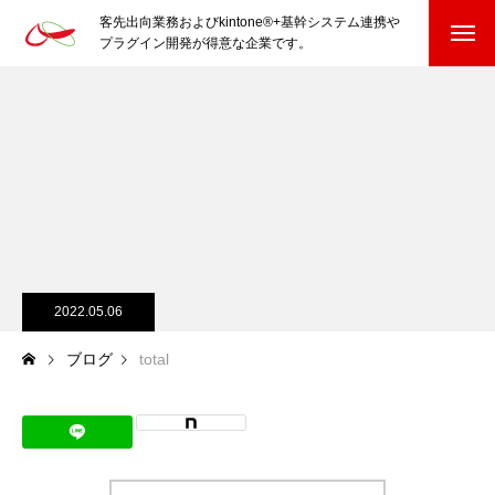
客先出向業務およびkintone®+基幹システム連携や
プラグイン開発が得意な企業です。
HOME
kintone®+基幹システムおよびプラグイン
kintone®+基幹システム
kintone®向けプラグイン
PluginAdaptiX Service Guide
2022.05.06
ブログ
total
HP/EC/Design/Logo
制作実績
COMPANY
会社を知る