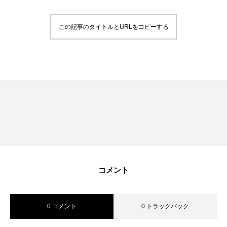
RECRUIT
採用を知る
この記事のタイトルとURLをコピーする
募集要項
会社説明会
体験入社のご案内
リモート面接について
SDGs取り組み
個人情報保護方針
コメント
お問合せ
0 コメント
0 トラックバック