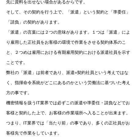
先に資料を出せない場合があるからです。
メッセージ
そして、その契約を行う上で、「派遣」という契約と「準委任」
「請負」の契約があります。
会社概要
「派遣」の言葉には２つの意味があります。１つは「派遣」によ
会社沿革
り雇用した正社員をお客様の環境で作業をさせる契約体系のこ
と、２つめは雇用における有期雇用契約における派遣社員を示す
会社案内
ことです。
BUSINESS
仕事を知る
弊社の「派遣」は前者であり、派遣=契約社員という考えではな
く、指揮命令系統がどこにあるのかという労働法に基づいた考え
わたしたちの仕事
方の事です。
インタビュー
機密情報を扱うIT業界では必ずこの派遣や準委任・請負などでお
客様と契約した上で、お客様の作業場所へ入ることが出来ます。
ブログ
つまり、IT業界では「当たり前」の事であり、多くの正社員がお
お知らせ
客様先で作業をしています。