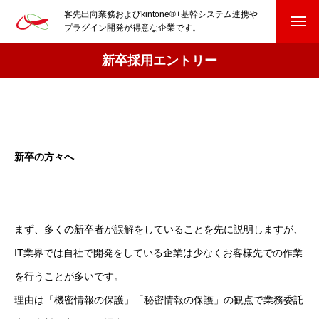
客先出向業務およびkintone®+基幹システム連携や
プラグイン開発が得意な企業です。
新卒採用エントリー
HOME
kintone®+基幹システムおよびプラグイン
kintone®+基幹システム
新卒の方々へ
kintone®向けプラグイン
PluginAdaptiX Service Guide
まず、多くの新卒者が誤解をしていることを先に説明しますが、
HP/EC/Design/Logo
IT業界では自社で開発をしている企業は少なくお客様先での作業
制作実績
を行うことが多いです。
理由は「機密情報の保護」「秘密情報の保護」の観点で業務委託
COMPANY
会社を知る