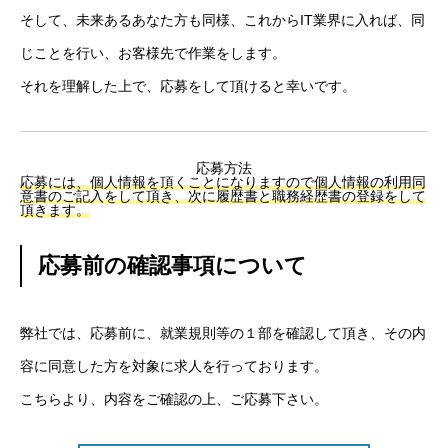
そして、未来あるあなた方も同様、これからIT業界に入れば、同
RECRUIT
採用を知る
じことを行い、お客様先で作業をします。
募集要項
それを理解した上で、応募をして頂けると幸いです。
会社説明会
応募方法
応募には、個人情報を頂くことになりますので個人情報の利用同
体験入社のご案内
意書のご記入をして頂き、次に履歴書と職務経歴書の登録をして
頂きます。
リモート面接について
応募前の確認事項について
SDGs取り組み
個人情報保護方針
弊社では、応募前に、就業規則等の１部を確認して頂き、その内
容に同意した方を対象に求人を行っております。
お問合せ
こちら
より、内容をご確認の上、ご応募下さい。