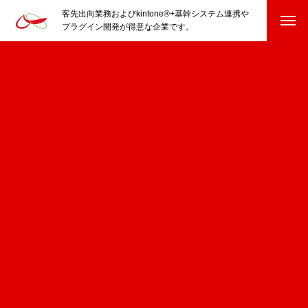
客先出向業務およびkintone®+基幹システム連携や
プラグイン開発が得意な企業です。
HOME
kintone®+基幹システムおよびプラグイン
kintone®+基幹システム
kintone®向けプラグイン
PluginAdaptiX Service Guide
HP/EC/Design/Logo
制作実績
COMPANY
会社を知る