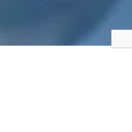
サイボウズオフィシャルパート
ナーおよびPCA AWARD2021 に
選ばれました
kintone®+基幹システム連携