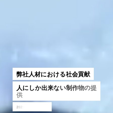
弊
社
人
材
に
お
け
る
社
会
貢
献
人
に
し
か
出
来
な
い
制
作
物
の
提
供
2
0
2
0
年
中
途
採
用
シ
ス
テ
ム
パ
ー
ト
ナ
ー
部