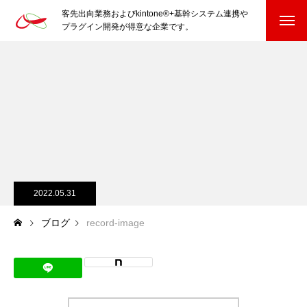
客先出向業務およびkintone®+基幹システム連携や
プラグイン開発が得意な企業です。
HOME
kintone®+基幹システムおよびプラグイン
kintone®+基幹システム
kintone®向けプラグイン
PluginAdaptiX Service Guide
2022.05.31
ブログ
record-image
HP/EC/Design/Logo
制作実績
COMPANY
会社を知る