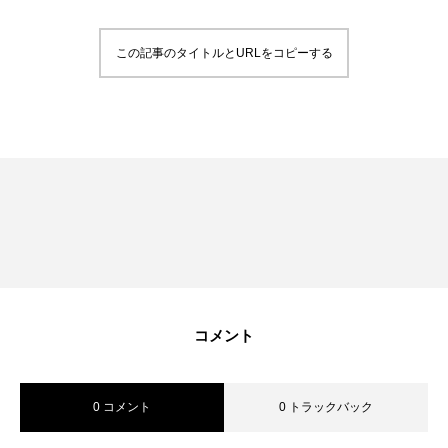
RECRUIT
採用を知る
この記事のタイトルとURLをコピーする
募集要項
会社説明会
体験入社のご案内
リモート面接について
SDGs取り組み
個人情報保護方針
コメント
お問合せ
0 コメント
0 トラックバック