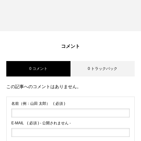
RECRUIT
採用を知る
募集要項
会社説明会
コメント
体験入社のご案内
0 コメント
0 トラックバック
リモート面接について
この記事へのコメントはありません。
SDGs取り組み
名前（例：山田 太郎）
( 必須 )
個人情報保護方針
お問合せ
E-MAIL
( 必須 ) - 公開されません -