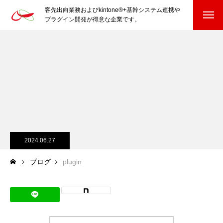
客先出向業務およびkintone®+基幹システム連携や
プラグイン開発が得意な企業です。
HOME
kintone®+基幹システムおよびプラグイン
kintone®+基幹システム
kintone®向けプラグイン
PluginAdaptiX Service Guide
2024.06.27
ブログ
plugin
HP/EC/Design/Logo
制作実績
COMPANY
会社を知る