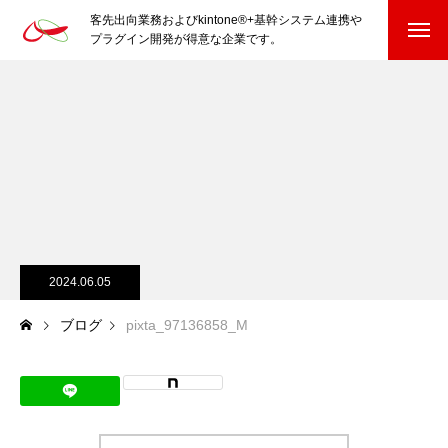
客先出向業務およびkintone®+基幹システム連携や
プラグイン開発が得意な企業です。
HOME
kintone®+基幹システムおよびプラグイン
kintone®+基幹システム
kintone®向けプラグイン
PluginAdaptiX Service Guide
2024.06.05
ブログ
pixta_97136858_M
HP/EC/Design/Logo
制作実績
COMPANY
会社を知る