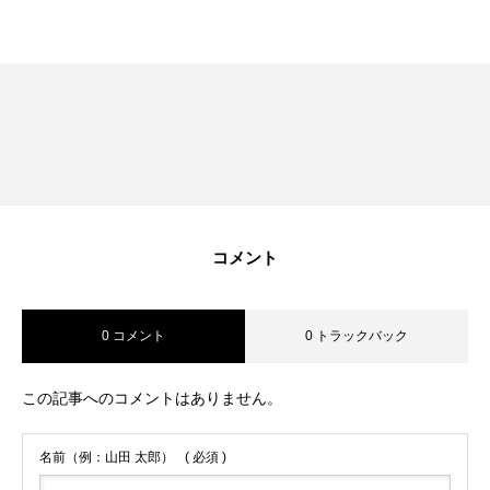
RECRUIT
採用を知る
募集要項
会社説明会
体験入社のご案内
リモート面接について
コメント
SDGs取り組み
0 コメント
0 トラックバック
個人情報保護方針
この記事へのコメントはありません。
お問合せ
名前（例：山田 太郎）
( 必須 )