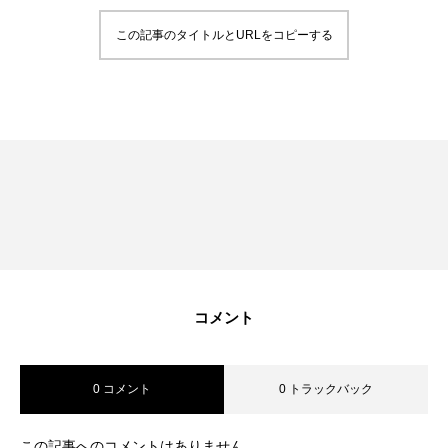
RECRUIT
この記事のタイトルとURLをコピーする
採用を知る
募集要項
会社説明会
体験入社のご案内
リモート面接について
SDGs取り組み
コメント
個人情報保護方針
お問合せ
0 コメント
0 トラックバック
この記事へのコメントはありません。