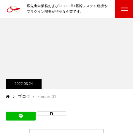
客先出向業務およびkintone®+基幹システム連携や
プラグイン開発が得意な企業です。
HOME
kintone®+基幹システムおよびプラグイン
kintone®+基幹システム
kintone®向けプラグイン
PluginAdaptiX Service Guide
2022.03.24
ブログ
komaru01
HP/EC/Design/Logo
制作実績
COMPANY
会社を知る