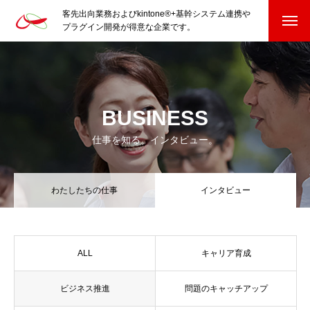
客先出向業務およびkintone®+基幹システム連携や
プラグイン開発が得意な企業です。
HOME
kintone®+基幹システムおよびプラグイン
BUSINESS
kintone®+基幹システム
仕事を知る。インタビュー。
kintone®向けプラグイン
わたしたちの仕事
インタビュー
PluginAdaptiX Service Guide
HP/EC/Design/Logo
ALL
キャリア育成
制作実績
ビジネス推進
問題のキャッチアップ
COMPANY
会社を知る