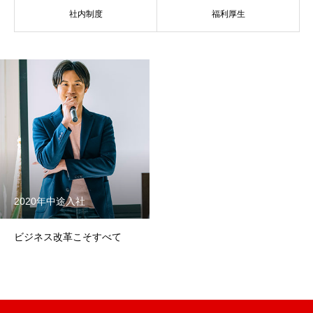
社内制度
福利厚生
メッセージ
会社概要
会社沿革
会社案内
BUSINESS
仕事を知る
わたしたちの仕事
2020年中途入社
インタビュー
ビジネス改革こそすべて
ブログ
お知らせ