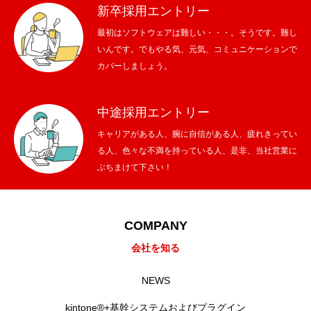
新卒採用エントリー
RECRUIT
採用を知る
最初はソフトウェアは難しい・・・。そうです。難し
いんです。でもやる気、元気、コミュニケーションで
募集要項
カバーしましょう。
会社説明会
中途採用エントリー
体験入社のご案内
キャリアがある人、腕に自信がある人、疲れきってい
る人、色々な不満を持っている人、是非、当社営業に
リモート面接について
ぶちまけて下さい！
SDGs取り組み
COMPANY
個人情報保護方針
会社を知る
お問合せ
NEWS
kintone®+基幹システムおよびプラグイン