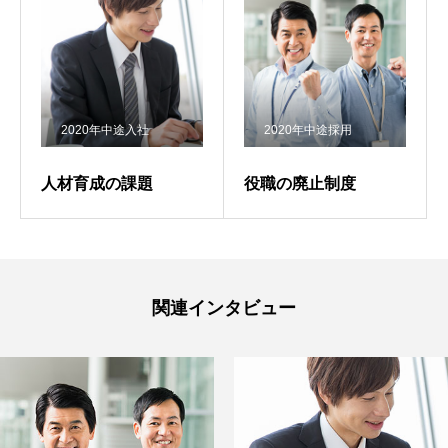
RECRUIT
採用を知る
募集要項
2020年中途入社
2020年中途採用
会社説明会
人材育成の課題
役職の廃止制度
体験入社のご案内
リモート面接について
SDGs取り組み
関連インタビュー
個人情報保護方針
お問合せ