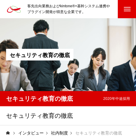
客先出向業務およびkintone®+基幹システム連携や
プラグイン開発が得意な企業です。
HOME
kintone®+基幹システムおよびプラグイン
セ
キ
ュ
リ
テ
ィ
教
育
の
徹
底
kintone®+基幹システム
kintone®向けプラグイン
PluginAdaptiX Service Guide
セキュリティ教育の徹底
2020年中途採用
HP/EC/Design/Logo
セキュリティ教育の徹底
制作実績
COMPANY
会社を知る
インタビュー
社内制度
セキュリティ教育の徹底