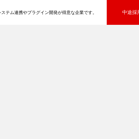
中途採
基幹システム連携やプラグイン開発が得意な企業です。
びプラグイン
向けプラグイン
PluginAdaptiX Service Guide