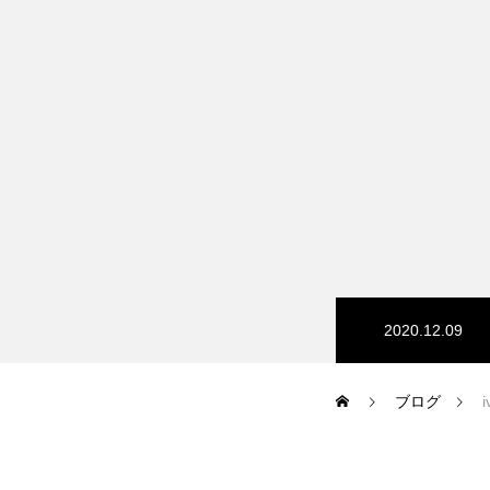
HP/EC/Design/Logo
制作実績
COMPANY
2020.12.09
メッセージ
ブログ
会社概要
i