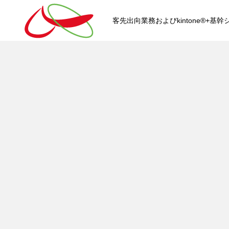
客先出向業務およびkintone®+
HOME
kintone®+基幹システムおよ
kintone®+基幹システム
kintone®