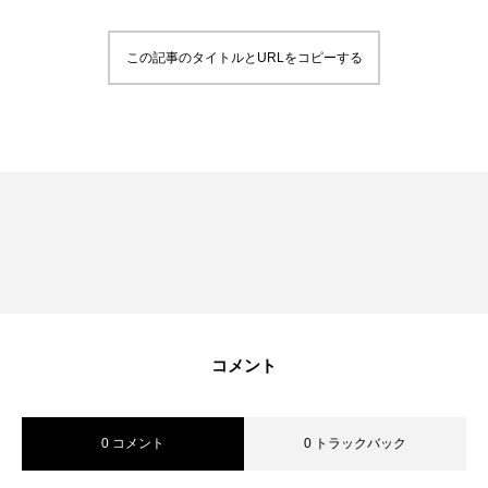
RECRUIT
採用を知る
この記事のタイトルとURLをコピーする
募集要項
会社説明会
体験入社のご案内
リモート面接について
SDGs取り組み
個人情報保護方針
コメント
お問合せ
0 コメント
0 トラックバック