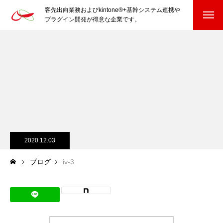
客先出向業務およびkintone®+基幹システム連携や
プラグイン開発が得意な企業です。
HOME
kintone®+基幹システムおよびプラグイン
kintone®+基幹システム
kintone®向けプラグイン
PluginAdaptiX Service Guide
2020.12.03
ブログ
iv-3
HP/EC/Design/Logo
制作実績
COMPANY
会社を知る