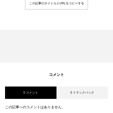
この記事のタイトルとURLをコピーする
RECRUIT
採用を知る
募集要項
会社説明会
体験入社のご案内
リモート面接について
SDGs取り組み
コメント
個人情報保護方針
0 コメント
0 トラックバック
お問合せ
この記事へのコメントはありません。