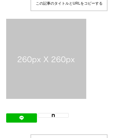
この記事のタイトルとURLをコピーする
メッセージ
会社概要
会社沿革
会社案内
BUSINESS
仕事を知る
わたしたちの仕事
インタビュー
ブログ
お知らせ