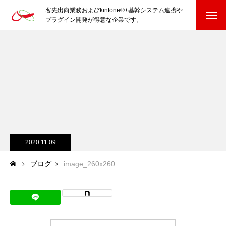
客先出向業務およびkintone®+基幹システム連携や
プラグイン開発が得意な企業です。
HOME
kintone®+基幹システムおよびプラグイン
kintone®+基幹システム
kintone®向けプラグイン
PluginAdaptiX Service Guide
2020.11.09
ブログ
image_260x260
HP/EC/Design/Logo
制作実績
COMPANY
会社を知る