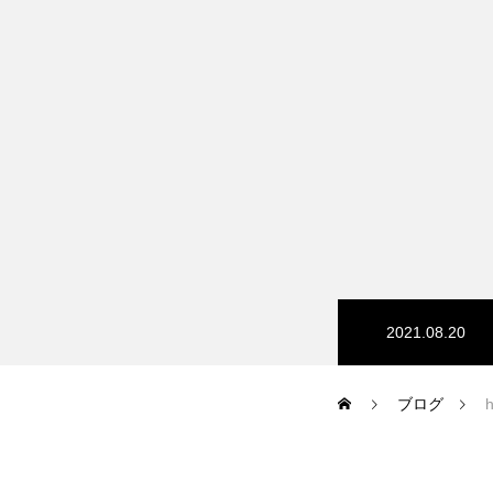
HP/EC/Design/Logo
制作実績
COMPANY
2021.08.20
メッセージ
ブログ
会社概要