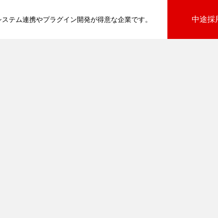
中途採
基幹システム連携やプラグイン開発が得意な企業です。
びプラグイン
向けプラグイン
PluginAdaptiX Service Guide