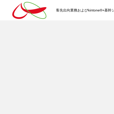
客先出向業務およびkintone®+
HOME
kintone®+基幹システムおよ
kintone®+基幹システム
kintone®