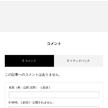
RECRUIT
採用を知る
募集要項
会社説明会
コメント
体験入社のご案内
リモート面接について
0 コメント
0 トラックバック
SDGs取り組み
この記事へのコメントはありません。
個人情報保護方針
名前（例：山田 太郎）
( 必須 )
お問合せ
E-MAIL
( 必須 ) - 公開されません -