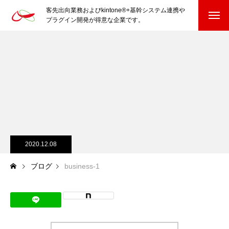
客先出向業務およびkintone®+基幹システム連携や
プラグイン開発が得意な企業です。
HOME
kintone®+基幹システムおよびプラグイン
kintone®+基幹システム
kintone®向けプラグイン
PluginAdaptiX Service Guide
2020.12.08
ブログ
business-1
HP/EC/Design/Logo
制作実績
COMPANY
会社を知る