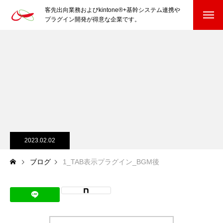
客先出向業務およびkintone®+基幹システム連携や
プラグイン開発が得意な企業です。
HOME
kintone®+基幹システムおよびプラグイン
kintone®+基幹システム
kintone®向けプラグイン
PluginAdaptiX Service Guide
2023.02.02
ブログ
1_TAB表示プラグイン_BGM後
HP/EC/Design/Logo
制作実績
COMPANY
会社を知る