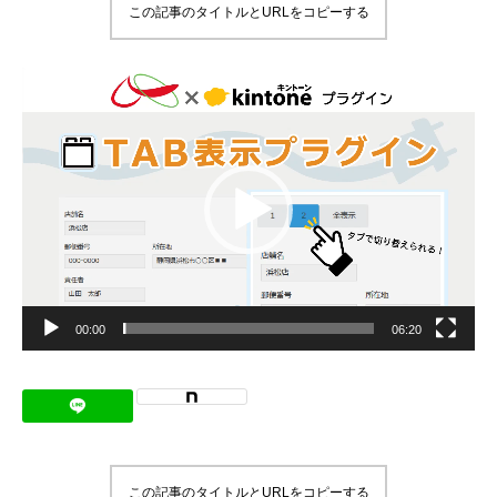
この記事のタイトルとURLをコピーする
メッセージ
動
画
会社概要
プ
レ
ー
会社沿革
ヤ
ー
会社案内
BUSINESS
仕事を知る
わたしたちの仕事
00:00
06:20
インタビュー
ブログ
お知らせ
この記事のタイトルとURLをコピーする