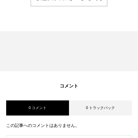
RECRUIT
採用を知る
募集要項
会社説明会
体験入社のご案内
リモート面接について
コメント
SDGs取り組み
個人情報保護方針
0 コメント
0 トラックバック
お問合せ
この記事へのコメントはありません。