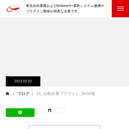
客先出向業務およびkintone®+基幹システム連携や
プラグイン開発が得意な企業です。
HOME
kintone®+基幹システムおよびプラグイン
kintone®+基幹システム
kintone®向けプラグイン
PluginAdaptiX Service Guide
2023.02.02
ブログ
16_自動採番プラグイン_BGM後
HP/EC/Design/Logo
制作実績
COMPANY
会社を知る