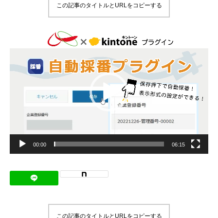
この記事のタイトルとURLをコピーする
メッセージ
動
画
会社概要
プ
レ
ー
会社沿革
ヤ
ー
会社案内
BUSINESS
仕事を知る
わたしたちの仕事
00:00
06:15
インタビュー
ブログ
お知らせ
この記事のタイトルとURLをコピーする