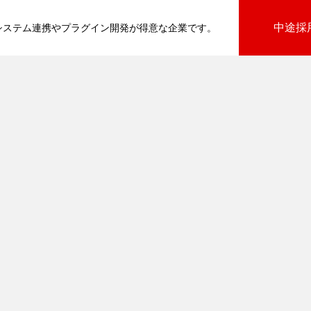
中途採
基幹システム連携やプラグイン開発が得意な企業です。
びプラグイン
向けプラグイン
PluginAdaptiX Service Guide