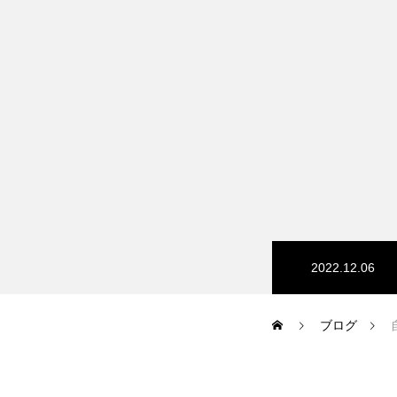
HP/EC/Design/Logo
制作実績
COMPANY
2022.12.06
メッセージ
ブログ
会社概要