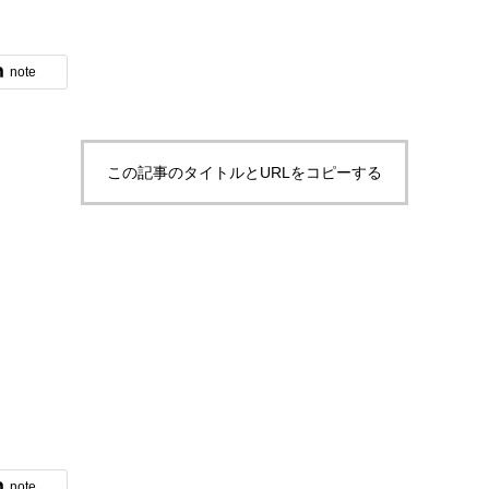
note
ブログ
この記事のタイトルとURLをコピーする
体験入社のご案内
note