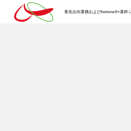
客先出向業務およびkintone®+
HOME
kintone®+基幹システムおよ
kintone®+基幹システム
kintone®