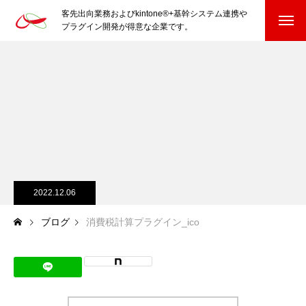
客先出向業務およびkintone®+基幹システム連携や
プラグイン開発が得意な企業です。
HOME
kintone®+基幹システムおよびプラグイン
kintone®+基幹システム
kintone®向けプラグイン
PluginAdaptiX Service Guide
2022.12.06
ブログ
消費税計算プラグイン_ico
HP/EC/Design/Logo
制作実績
COMPANY
会社を知る