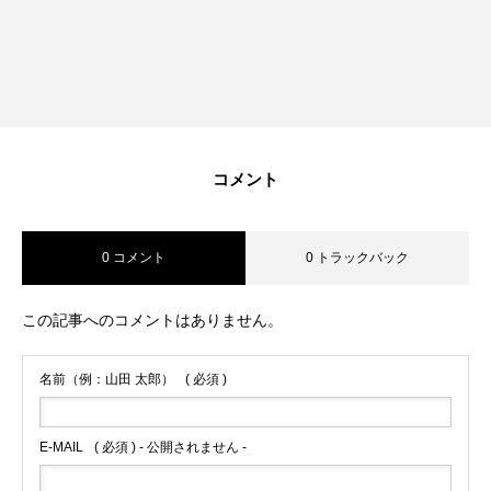
RECRUIT
採用を知る
募集要項
会社説明会
コメント
体験入社のご案内
リモート面接について
0 コメント
0 トラックバック
SDGs取り組み
この記事へのコメントはありません。
個人情報保護方針
名前（例：山田 太郎）
( 必須 )
お問合せ
E-MAIL
( 必須 ) - 公開されません -