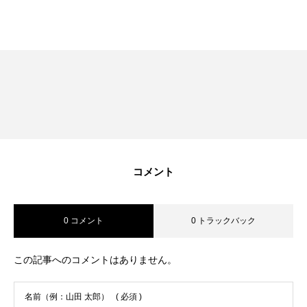
RECRUIT
採用を知る
募集要項
会社説明会
体験入社のご案内
リモート面接について
コメント
SDGs取り組み
0 コメント
0 トラックバック
個人情報保護方針
この記事へのコメントはありません。
お問合せ
名前（例：山田 太郎）
( 必須 )