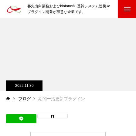
客先出向業務およびkintone®+基幹システム連携や
プラグイン開発が得意な企業です。
HOME
kintone®+基幹システムおよびプラグイン
kintone®+基幹システム
kintone®向けプラグイン
PluginAdaptiX Service Guide
2022.11.30
ブログ
期間一括更新プラグイン
HP/EC/Design/Logo
制作実績
COMPANY
会社を知る