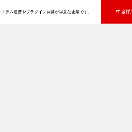
中途採
基幹システム連携やプラグイン開発が得意な企業です。
びプラグイン
向けプラグイン
PluginAdaptiX Service Guide