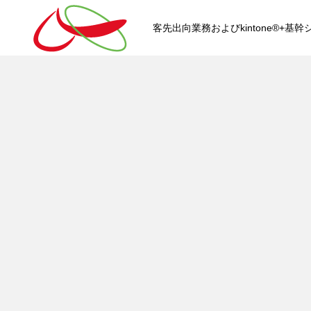
客先出向業務およびkintone®+
HOME
kintone®+基幹システムおよ
kintone®+基幹システム
kintone®