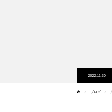
HP/EC/Design/Logo
制作実績
COMPANY
2022.11.30
メッセージ
ブログ
会社概要