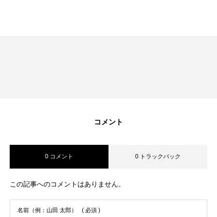
RECRUIT
採用を知る
募集要項
会社説明会
体験入社のご案内
リモート面接について
コメント
SDGs取り組み
0 コメント
0 トラックバック
個人情報保護方針
この記事へのコメントはありません。
お問合せ
名前（例：山田 太郎）
( 必須 )