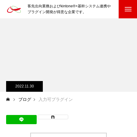
客先出向業務およびkintone®+基幹システム連携や
プラグイン開発が得意な企業です。
HOME
kintone®+基幹システムおよびプラグイン
kintone®+基幹システム
kintone®向けプラグイン
PluginAdaptiX Service Guide
2022.11.30
ブログ
入力可プラグイン
HP/EC/Design/Logo
制作実績
COMPANY
会社を知る