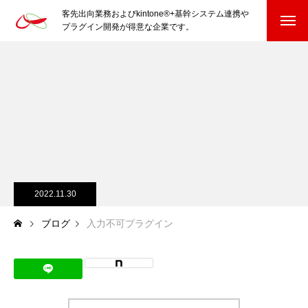
客先出向業務およびkintone®+基幹システム連携や
プラグイン開発が得意な企業です。
HOME
kintone®+基幹システムおよびプラグイン
kintone®+基幹システム
kintone®向けプラグイン
PluginAdaptiX Service Guide
2022.11.30
ブログ
入力不可プラグイン
HP/EC/Design/Logo
制作実績
COMPANY
会社を知る