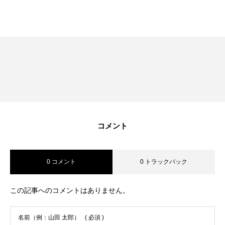
RECRUIT
採用を知る
募集要項
会社説明会
体験入社のご案内
リモート面接について
コメント
SDGs取り組み
0 コメント
0 トラックバック
個人情報保護方針
この記事へのコメントはありません。
お問合せ
名前（例：山田 太郎）
( 必須 )