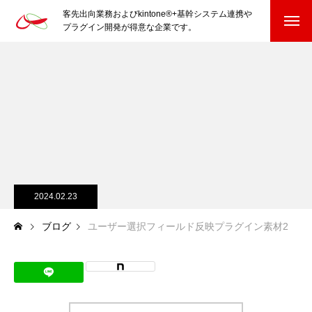
客先出向業務およびkintone®+基幹システム連携や
プラグイン開発が得意な企業です。
HOME
kintone®+基幹システムおよびプラグイン
kintone®+基幹システム
kintone®向けプラグイン
PluginAdaptiX Service Guide
2024.02.23
ブログ
ユーザー選択フィールド反映プラグイン素材2
HP/EC/Design/Logo
制作実績
COMPANY
会社を知る