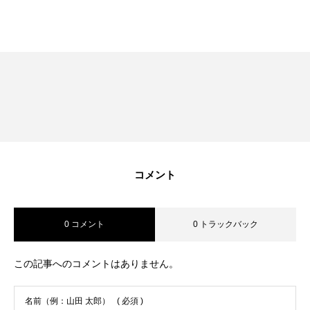
RECRUIT
採用を知る
募集要項
会社説明会
体験入社のご案内
リモート面接について
コメント
SDGs取り組み
0 コメント
0 トラックバック
個人情報保護方針
お問合せ
この記事へのコメントはありません。
名前（例：山田 太郎）
( 必須 )