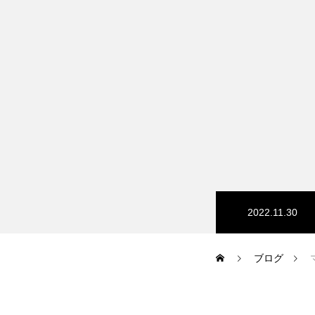
HP/EC/Design/Logo
制作実績
COMPANY
2022.11.30
メッセージ
ブログ
会社概要