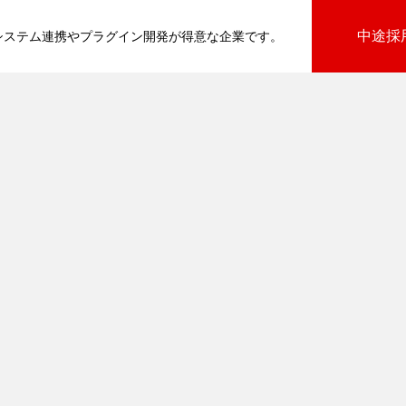
中途採
基幹システム連携やプラグイン開発が得意な企業です。
びプラグイン
向けプラグイン
PluginAdaptiX Service Guide