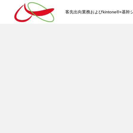
客先出向業務およびkintone®+
HOME
kintone®+基幹システムおよ
kintone®+基幹システム
kintone®