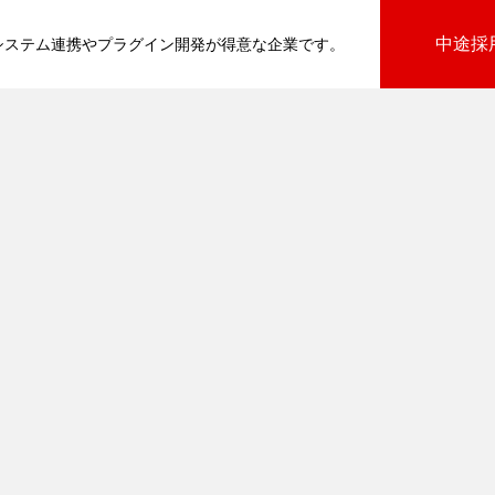
中途採
基幹システム連携やプラグイン開発が得意な企業です。
びプラグイン
向けプラグイン
PluginAdaptiX Service Guide