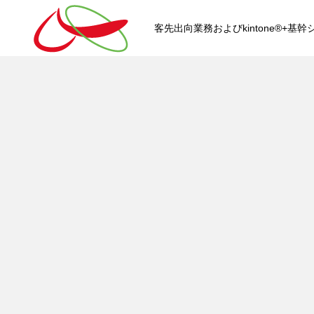
客先出向業務およびkintone®+
HOME
kintone®+基幹システムおよ
kintone®+基幹システム
kintone®