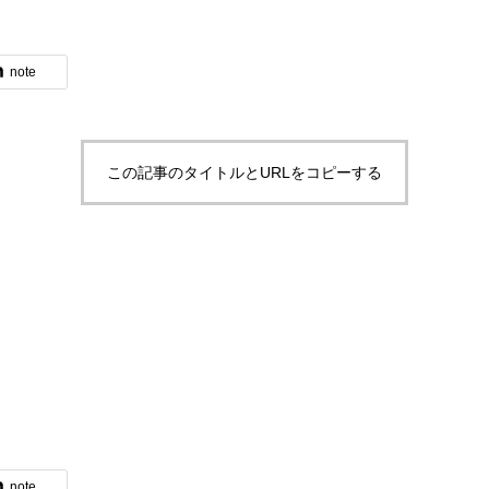
note
ブログ
この記事のタイトルとURLをコピーする
体験入社のご案内
note