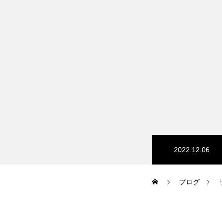
HP/EC/Design/Logo
制作実績
COMPANY
2022.12.06
メッセージ
ブログ
会社概要