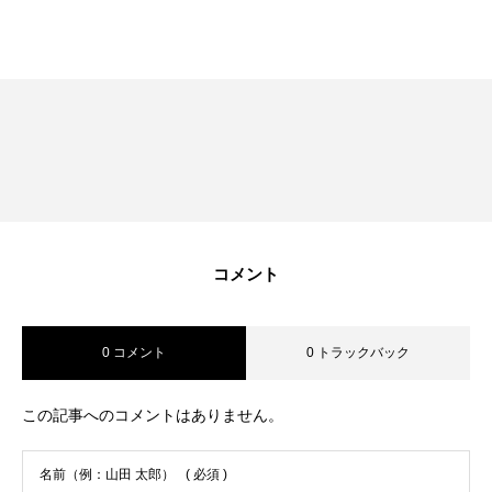
RECRUIT
採用を知る
募集要項
会社説明会
体験入社のご案内
リモート面接について
コメント
SDGs取り組み
0 コメント
0 トラックバック
個人情報保護方針
この記事へのコメントはありません。
お問合せ
名前（例：山田 太郎）
( 必須 )