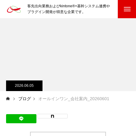
客先出向業務およびkintone®+基幹システム連携や
プラグイン開発が得意な企業です。
HOME
kintone®+基幹システムおよびプラグイン
kintone®+基幹システム
kintone®向けプラグイン
PluginAdaptiX Service Guide
2026.06.05
ブログ
オールインワン_会社案内_20260601
HP/EC/Design/Logo
制作実績
COMPANY
会社を知る