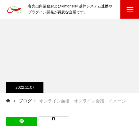
客先出向業務およびkintone®+基幹システム連携や
プラグイン開発が得意な企業です。
HOME
kintone®+基幹システムおよびプラグイン
kintone®+基幹システム
kintone®向けプラグイン
PluginAdaptiX Service Guide
2022.11.07
ブログ
オンライン面接 オンライン会議 イメージ
HP/EC/Design/Logo
制作実績
COMPANY
会社を知る