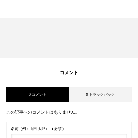
RECRUIT
採用を知る
募集要項
会社説明会
体験入社のご案内
リモート面接について
コメント
SDGs取り組み
0 コメント
0 トラックバック
個人情報保護方針
この記事へのコメントはありません。
お問合せ
名前（例：山田 太郎）
( 必須 )