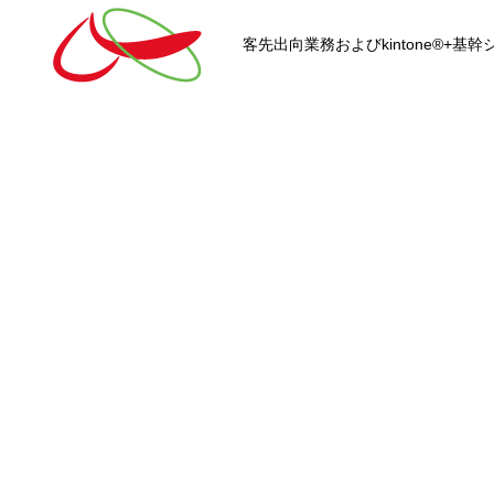
客先出向業務およびkintone®+
HOME
kintone®+基幹システムおよ
kintone®+基幹システム
kintone®