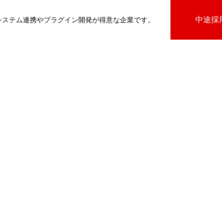
中途採
基幹システム連携やプラグイン開発が得意な企業です。
びプラグイン
向けプラグイン
PluginAdaptiX Service Guide