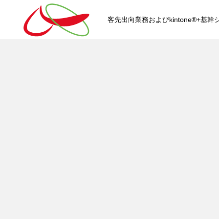
客先出向業務およびkintone®+
HOME
kintone®+基幹システムおよ
kintone®+基幹システム
kintone®