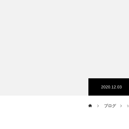
HP/EC/Design/Logo
制作実績
COMPANY
2020.12.03
メッセージ
ブログ
会社概要
t