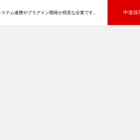
中途採
基幹システム連携やプラグイン開発が得意な企業です。
びプラグイン
向けプラグイン
PluginAdaptiX Service Guide