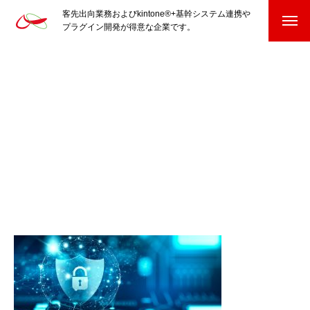
客先出向業務およびkintone®+基幹システム連携や
プラグイン開発が得意な企業です。
HOME
kintone®+基幹システムおよびプラグイン
kintone®+基幹システム
kintone®向けプラグイン
PluginAdaptiX Service Guide
HP/EC/Design/Logo
制作実績
COMPANY
会社を知る