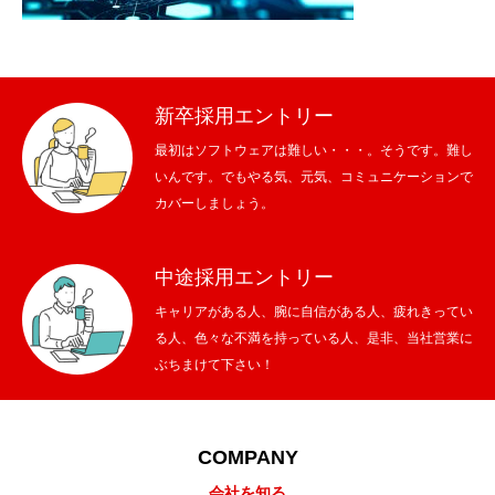
メッセージ
会社概要
新卒採用エントリー
会社沿革
最初はソフトウェアは難しい・・・。そうです。難し
いんです。でもやる気、元気、コミュニケーションで
会社案内
カバーしましょう。
BUSINESS
仕事を知る
中途採用エントリー
わたしたちの仕事
キャリアがある人、腕に自信がある人、疲れきってい
る人、色々な不満を持っている人、是非、当社営業に
ぶちまけて下さい！
インタビュー
ブログ
COMPANY
お知らせ
会社を知る