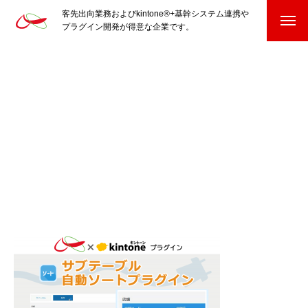
客先出向業務およびkintone®+基幹システム連携や
プラグイン開発が得意な企業です。
HOME
kintone®+基幹システムおよびプラグイン
kintone®+基幹システム
kintone®向けプラグイン
PluginAdaptiX Service Guide
HP/EC/Design/Logo
制作実績
COMPANY
会社を知る