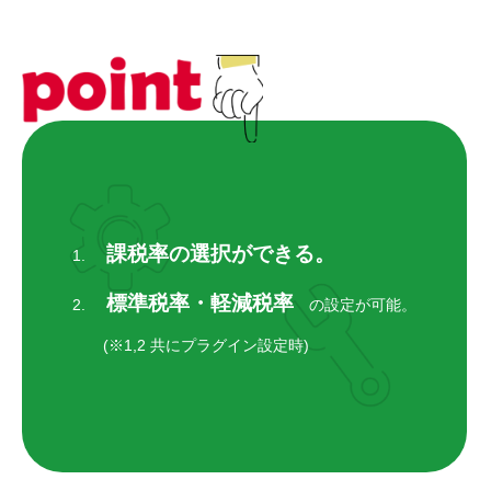
RECRUIT
採用を知る
募集要項
会社説明会
体験入社のご案内
課税率の選択ができる。
1.
リモート面接について
標準税率・軽減税率
2.
の設定が可能。
SDGs取り組み
(※1,2 共にプラグイン設定時)
個人情報保護方針
お問合せ