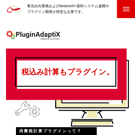
客先出向業務およびkintone®+基幹システム連携や
プラグイン開発が得意な企業です。
HOME
kintone®+基幹システムおよびプラグイン
kintone®+基幹システム
税込み計算もプラグイン。
kintone®向けプラグイン
PluginAdaptiX Service Guide
HP/EC/Design/Logo
制作実績
COMPANY
会社を知る
消費税計算プラグインって？