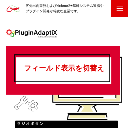
客先出向業務およびkintone®+基幹システム連携や
プラグイン開発が得意な企業です。
HOME
kintone®+基幹システムおよびプラグイン
kintone®+基幹システム
フィールド表示を切替え
kintone®向けプラグイン
PluginAdaptiX Service Guide
HP/EC/Design/Logo
制作実績
COMPANY
ラジオボタン
会社を知る