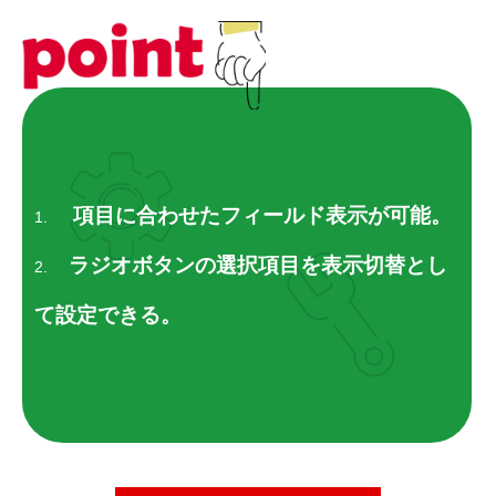
RECRUIT
採用を知る
募集要項
会社説明会
体験入社のご案内
項目に合わせたフィールド表示が可能。
1.
リモート面接について
ラジオボタンの選択項目を表示切替とし
2.
て設定できる。
SDGs取り組み
個人情報保護方針
お問合せ