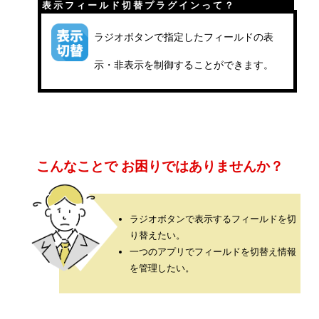
表示フィールド切替プラグインって？
メッセージ
ラジオボタンで指定したフィールドの表
会社概要
示・非表示を制御することができます。
会社沿革
会社案内
こんなことで
お困りではありませんか？
BUSINESS
仕事を知る
わたしたちの仕事
ラジオボタンで表示するフィールドを切
り替えたい。
インタビュー
一つのアプリでフィールドを切替え情報
を管理したい。
ブログ
お知らせ