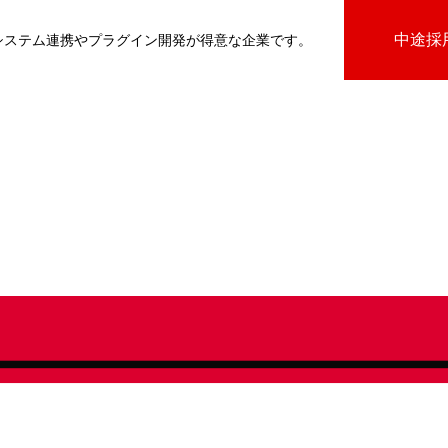
中途採
基幹システム連携やプラグイン開発が得意な企業です。
びプラグイン
向けプラグイン
PluginAdaptiX Service Guide