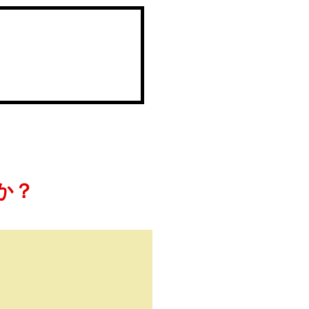
仕事を知る
お知らせ
採用を知る
か？
リモート面接について