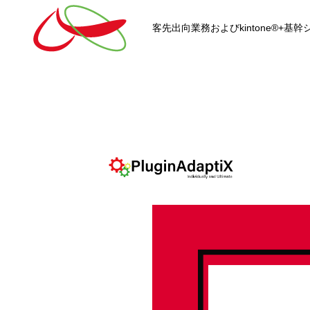
客先出向業務およびkintone®+
HOME
kintone®+基幹システムおよ
kintone®+基幹システム
kintone®