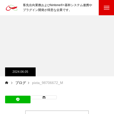
客先出向業務およびkintone®+基幹システム連携や
プラグイン開発が得意な企業です。
HOME
kintone®+基幹システムおよびプラグイン
kintone®+基幹システム
kintone®向けプラグイン
PluginAdaptiX Service Guide
2024.06.05
ブログ
pixta_98706672_M
HP/EC/Design/Logo
制作実績
COMPANY
会社を知る