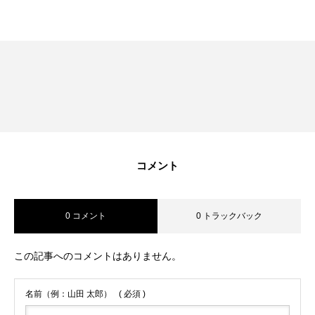
RECRUIT
採用を知る
募集要項
会社説明会
体験入社のご案内
リモート面接について
コメント
SDGs取り組み
0 コメント
0 トラックバック
個人情報保護方針
この記事へのコメントはありません。
お問合せ
名前（例：山田 太郎）
( 必須 )