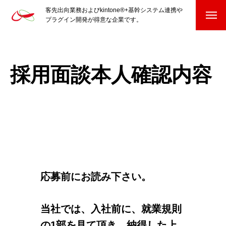
客先出向業務およびkintone®+基幹システム連携や
プラグイン開発が得意な企業です。
HOME
kintone®+基幹システムおよびプラグイン
採用面談本人確認内容
kintone®+基幹システム
kintone®向けプラグイン
PluginAdaptiX Service Guide
HP/EC/Design/Logo
応募前にお読み下さい。
制作実績
当社では、入社前に、就業規則
COMPANY
会社を知る
の1部を見て頂き、納得した上