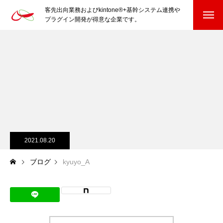
客先出向業務およびkintone®+基幹システム連携や
プラグイン開発が得意な企業です。
HOME
kintone®+基幹システムおよびプラグイン
kintone®+基幹システム
kintone®向けプラグイン
PluginAdaptiX Service Guide
2021.08.20
ブログ
kyuyo_A
HP/EC/Design/Logo
制作実績
COMPANY
会社を知る