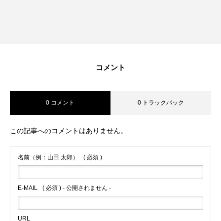
RECRUIT
採用を知る
募集要項
会社説明会
コメント
体験入社のご案内
0 コメント
0 トラックバック
リモート面接について
この記事へのコメントはありません。
SDGs取り組み
名前（例：山田 太郎）
( 必須 )
個人情報保護方針
お問合せ
E-MAIL
( 必須 ) - 公開されません -
URL