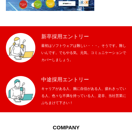
メッセージ
会社概要
新卒採用エントリー
会社沿革
最初はソフトウェアは難しい・・・。そうです。難し
いんです。でもやる気、元気、コミュニケーションで
会社案内
カバーしましょう。
BUSINESS
仕事を知る
中途採用エントリー
わたしたちの仕事
キャリアがある人、腕に自信がある人、疲れきってい
る人、色々な不満を持っている人、是非、当社営業に
インタビュー
ぶちまけて下さい！
ブログ
COMPANY
お知らせ