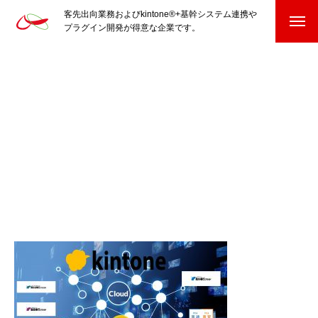
客先出向業務およびkintone®+基幹システム連携や
プラグイン開発が得意な企業です。
HOME
kintone®+基幹システムおよびプラグイン
kintone®+基幹システム
kintone®向けプラグイン
PluginAdaptiX Service Guide
HP/EC/Design/Logo
制作実績
COMPANY
会社を知る