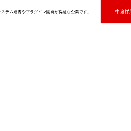
中途採
基幹システム連携やプラグイン開発が得意な企業です。
びプラグイン
向けプラグイン
PluginAdaptiX Service Guide