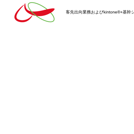
客先出向業務およびkintone®+
HOME
kintone®+基幹システムおよ
kintone®+基幹システム
kintone®