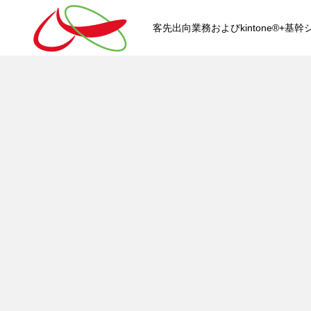
客先出向業務およびkintone®+
HOME
kintone®+基幹システムおよ
kintone®+基幹システム
kintone®