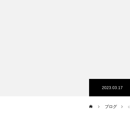
HP/EC/Design/Logo
制作実績
COMPANY
2023.03.17
メッセージ
ブログ
会社概要