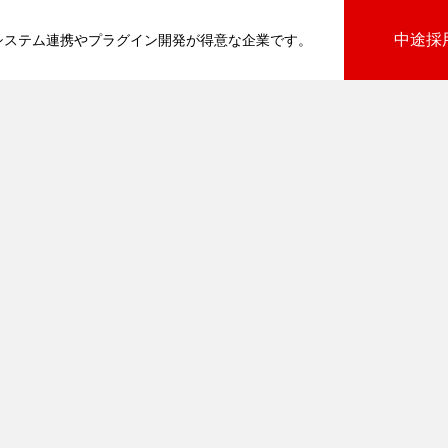
中途採
基幹システム連携やプラグイン開発が得意な企業です。
びプラグイン
向けプラグイン
PluginAdaptiX Service Guide