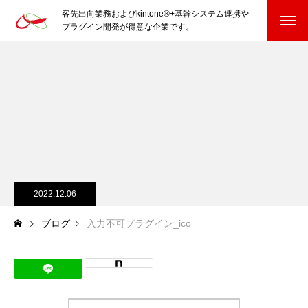
客先出向業務およびkintone®+基幹システム連携や
プラグイン開発が得意な企業です。
HOME
kintone®+基幹システムおよびプラグイン
kintone®+基幹システム
kintone®向けプラグイン
PluginAdaptiX Service Guide
2022.12.06
ブログ
入力不可プラグイン_ico
HP/EC/Design/Logo
制作実績
COMPANY
会社を知る