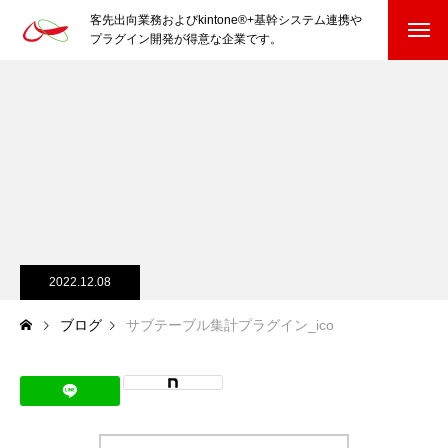
客先出向業務およびkintone®+基幹システム連携や
プラグイン開発が得意な企業です。
HOME
kintone®+基幹システムおよびプラグイン
kintone®+基幹システム
kintone®向けプラグイン
PluginAdaptiX Service Guide
2022.12.08
ブログ
サブテーブル集計プラグイン_ico
HP/EC/Design/Logo
制作実績
COMPANY
会社を知る