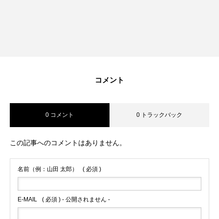
RECRUIT
採用を知る
募集要項
会社説明会
コメント
体験入社のご案内
リモート面接について
0 コメント
0 トラックバック
SDGs取り組み
この記事へのコメントはありません。
個人情報保護方針
名前（例：山田 太郎）
( 必須 )
お問合せ
E-MAIL
( 必須 ) - 公開されません -