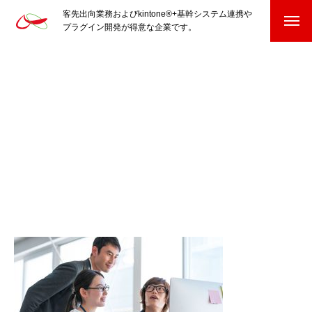
客先出向業務およびkintone®+基幹システム連携や
プラグイン開発が得意な企業です。
HOME
kintone®+基幹システムおよびプラグイン
kintone®+基幹システム
kintone®向けプラグイン
PluginAdaptiX Service Guide
HP/EC/Design/Logo
制作実績
COMPANY
会社を知る