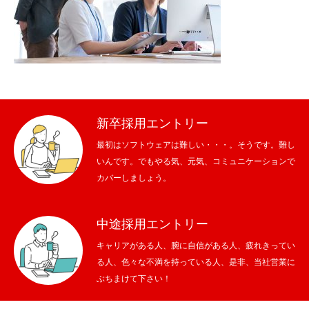
メッセージ
会社概要
会社沿革
新卒採用エントリー
会社案内
最初はソフトウェアは難しい・・・。そうです。難し
BUSINESS
いんです。でもやる気、元気、コミュニケーションで
仕事を知る
カバーしましょう。
わたしたちの仕事
中途採用エントリー
インタビュー
キャリアがある人、腕に自信がある人、疲れきってい
る人、色々な不満を持っている人、是非、当社営業に
ブログ
ぶちまけて下さい！
お知らせ