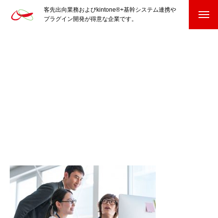
客先出向業務およびkintone®+基幹システム連携や
プラグイン開発が得意な企業です。
HOME
kintone®+基幹システムおよびプラグイン
kintone®+基幹システム
kintone®向けプラグイン
PluginAdaptiX Service Guide
HP/EC/Design/Logo
制作実績
COMPANY
会社を知る