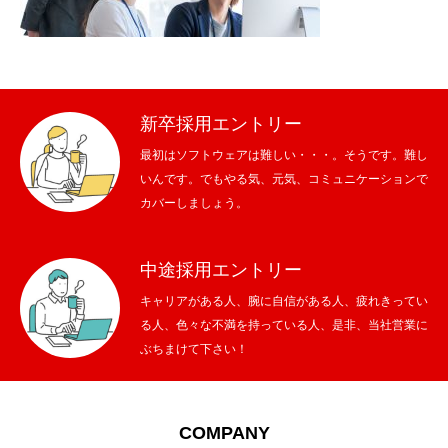
メッセージ
会社概要
新卒採用エントリー
会社沿革
最初はソフトウェアは難しい・・・。そうです。難し
いんです。でもやる気、元気、コミュニケーションで
会社案内
カバーしましょう。
BUSINESS
仕事を知る
中途採用エントリー
わたしたちの仕事
キャリアがある人、腕に自信がある人、疲れきってい
る人、色々な不満を持っている人、是非、当社営業に
インタビュー
ぶちまけて下さい！
ブログ
COMPANY
お知らせ