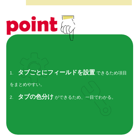
RECRUIT
採用を知る
募集要項
会社説明会
体験入社のご案内
タブごとにフィールドを設置
1.
できるため項目
リモート面接について
をまとめやすい。
SDGs取り組み
タブの色分け
2.
ができるため、一目でわかる。
個人情報保護方針
お問合せ