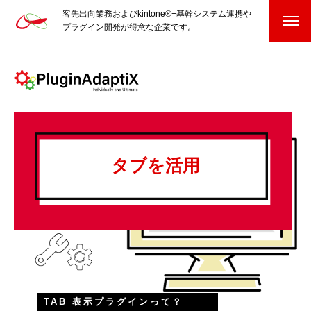
客先出向業務およびkintone®+基幹システム連携や
プラグイン開発が得意な企業です。
HOME
kintone®+基幹システムおよびプラグイン
kintone®+基幹システム
タブを活用
kintone®向けプラグイン
PluginAdaptiX Service Guide
HP/EC/Design/Logo
制作実績
COMPANY
会社を知る
TAB 表示プラグインって？