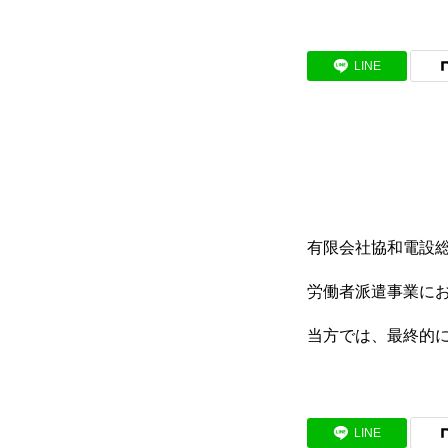
BUSINESS
LINE
わたしたちの仕事
インタビュー
RECRUIT
有限会社協和電設総
労働者派遣事業に
当方では、最終的
募集要項
会社説明会
LINE