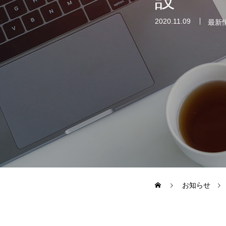
設
HP/EC/Design/Logo
2020.11.09
最新
制作実績
COMPANY
メッセージ
お知らせ
会社概要