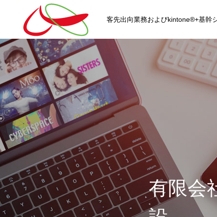
客先出向業務およびkintone®+
HOME
kintone®+基幹システムおよ
有限会
kintone®+基幹システム
kintone®