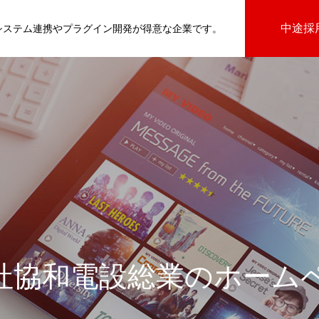
中途採
基幹システム連携やプラグイン開発が得意な企業です。
びプラグイン
社協和電設総業のホーム
向けプラグイン
PluginAdaptiX Service Guide