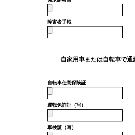
BUSINESS
障害者手帳
わたしたちの仕事
インタビュー
自家用車または自転車で通
RECRUIT
自転車任意保険証
運転免許証（写）
募集要項
会社説明会
車検証（写）