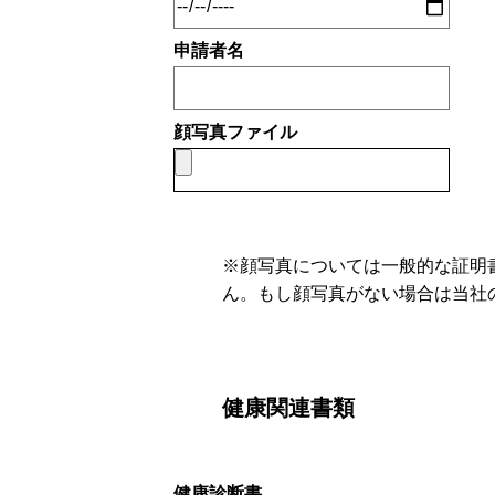
HP/EC/Design/Logo
申請者名
顔写真ファイル
制作実績
※顔写真については一般的な証明
COMPANY
ん。もし顔写真がない場合は当社
健康関連書類
メッセージ
会社概要
健康診断書