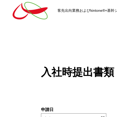
客先出向業務およびkintone®+
HOME
入社時提出書類
kintone®+基幹システムおよ
kintone®+基幹システム
kintone®
申請日