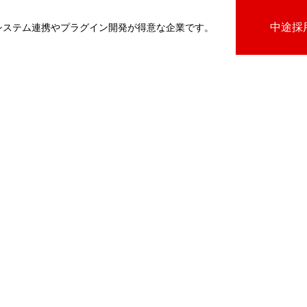
中途採
基幹システム連携やプラグイン開発が得意な企業です。
びプラグイン
向けプラグイン
PluginAdaptiX Service Guide