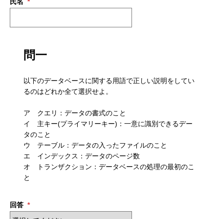
氏名
*
メッセージ
会社概要
問一
会社沿革
以下のデータベースに関する用語で正しい説明をしてい
会社案内
るのはどれか全て選択せよ。
ア クエリ：データの書式のこと
BUSINESS
仕事を知る
イ 主キー(プライマリーキー)：一意に識別できるデー
タのこと
わたしたちの仕事
ウ テーブル：データの入ったファイルのこと
エ インデックス：データのページ数
インタビュー
オ トランザクション：データベースの処理の最初のこ
と
ブログ
回答
*
お知らせ