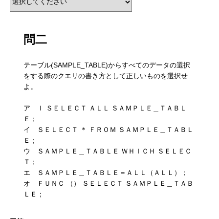
RECRUIT
採用を知る
問二
募集要項
会社説明会
テーブル(SAMPLE_TABLE)からすべてのデータの選択
をする際のクエリの書き方として正しいものを選択せ
よ。
体験入社のご案内
ア Ｉ ＳＥＬＥＣＴ ＡＬＬ ＳＡＭＰＬＥ＿ＴＡＢＬ
リモート面接について
Ｅ；
イ ＳＥＬＥＣＴ ＊ ＦＲＯＭ ＳＡＭＰＬＥ＿ＴＡＢＬ
SDGs取り組み
Ｅ；
ウ ＳＡＭＰＬＥ＿ＴＡＢＬＥ ＷＨＩＣＨ ＳＥＬＥＣ
Ｔ；
個人情報保護方針
エ ＳＡＭＰＬＥ＿ＴＡＢＬＥ＝ＡＬＬ（ＡＬＬ）；
オ ＦＵＮＣ （） ＳＥＬＥＣＴ ＳＡＭＰＬＥ＿ＴＡＢ
お問合せ
ＬＥ；