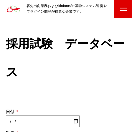
客先出向業務およびkintone®+基幹システム連携や
プラグイン開発が得意な企業です。
HOME
kintone®+基幹システムおよびプラグイン
採用試験 データベー
kintone®+基幹システム
ス
kintone®向けプラグイン
PluginAdaptiX Service Guide
HP/EC/Design/Logo
日付
*
制作実績
COMPANY
会社を知る